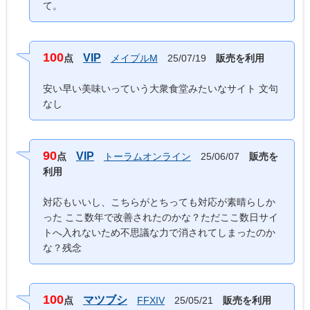
て。
100
VIP
点
メイプルM
25/07/19
販売を利用
安い早い美味いっていう大衆食堂みたいなサイト 文句
なし
90
VIP
点
トーラムオンライン
25/06/07
販売を
利用
対応もいいし、こちらがとちっても対応が素晴らしか
った ここ数年で改善されたのかな？ただここ数日サイ
トへ入れないため不思議な力で消されてしまったのか
な？残念
100
マツブシ
点
FFXIV
25/05/21
販売を利用