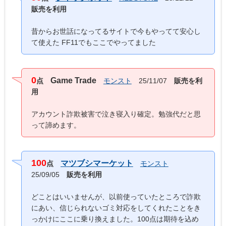
販売を利用
昔からお世話になってるサイトで今もやってて安心し
て使えた FF11でもここでやってました
0
Game Trade
点
モンスト
25/11/07
販売を利
用
アカウント詐欺被害で泣き寝入り確定。勉強代だと思
って諦めます。
100
マツブシマーケット
点
モンスト
25/09/05
販売を利用
どことはいいませんが、以前使っていたところで詐欺
にあい、信じられないゴミ対応をしてくれたことをき
っかけにここに乗り換えました。100点は期待を込め