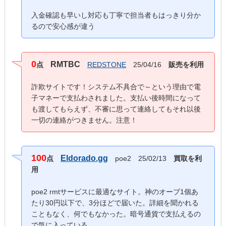
入金確認も早いし対応も丁寧で担当者もはっきり分か
るので安心感が違う
0
RMTBC
点
REDSTONE
25/04/16
販売を利用
詐欺サイトです！システム不具合で～という理由で電
子マネーで支払わされました。支払い後時間になって
も渡してもらえず、不審に思って連絡してもそれ以後
一切の連絡がつきません。注意！
100
Eldorado.gg
点
poe2 25/02/13
買取を利
用
poe2 rmtサービスに最適なサイト。神のオーブ1個あ
たり30円以下で、3分ほどで届いた。詳細を聞かれる
こともなく、何でもなかった。暗号通貨で支払えるの
で気に入っている。